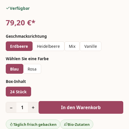
Verfügbar
79,20
€*
Geschmacksrichtung
Erdbeere
Heidelbeere
Mix
Vanille
Wählen Sie eine Farbe
Blau
Rosa
Box-Inhalt
24 Stück
−
+
1
In den Warenkorb
Täglich frisch gebacken
Bio-Zutaten