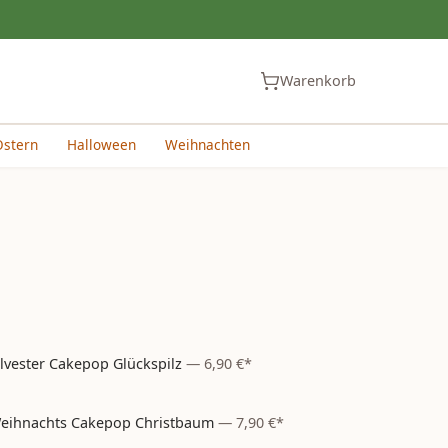
Warenkorb
Ostern
Halloween
Weihnachten
ilvester Cakepop Glückspilz
—
6,90 €*
Silvester
– aktuell nicht bestellbar
eihnachts Cakepop Christbaum
—
7,90 €*
Weihnachten
– aktuell nicht bestellbar