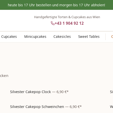
heute bis 17 Uhr bestellen und morgen bis 17 Uhr abholen!
Handgefertigte Torten & Cupcakes aus Wien
+43 1 904 92 12
Cupcakes
Minicupcakes
Cakesicles
Sweet Tables
acken
Silvester Cakepop Clock
—
6,90 €*
S
Silvester
– aktuell nicht bestellbar
Silvester Cakepop Schweinchen
—
6,90 €*
W
Silvester
– aktuell nicht bestellbar