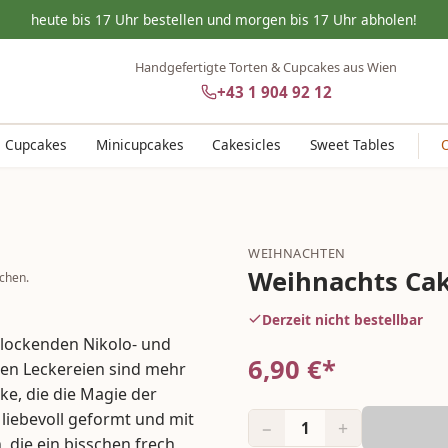
heute bis 17 Uhr bestellen und morgen bis 17 Uhr abholen!
Handgefertigte Torten & Cupcakes aus Wien
+43 1 904 92 12
Cupcakes
Minicupcakes
Cakesicles
Sweet Tables
WEIHNACHTEN
Weihnachts Ca
chen.
Derzeit nicht bestellbar
erlockenden Nikolo- und
6,90
€*
en Leckereien sind mehr
rke, die die Magie der
 liebevoll geformt und mit
−
+
1
, die ein bisschen frech