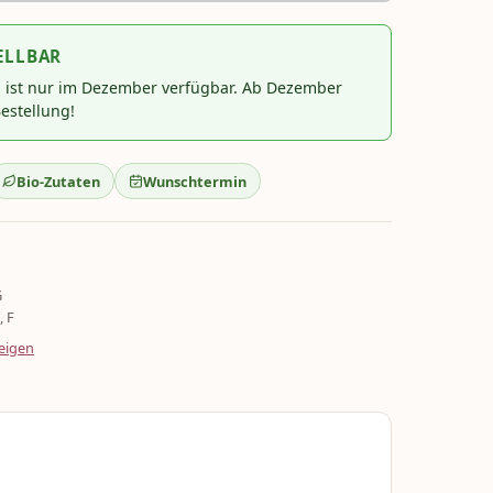
ELLBAR
l ist nur im Dezember verfügbar. Ab Dezember
estellung!
Bio-Zutaten
Wunschtermin
G
, F
eigen