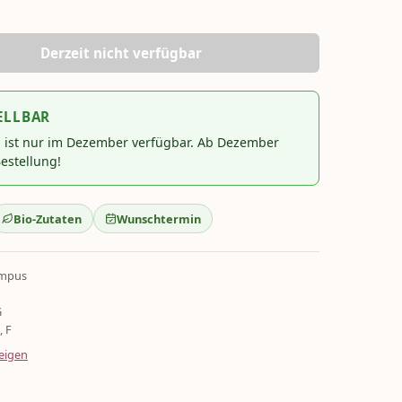
Derzeit nicht verfügbar
ELLBAR
l ist nur im Dezember verfügbar. Ab Dezember
estellung!
Bio-Zutaten
Wunschtermin
ampus
G
, F
eigen