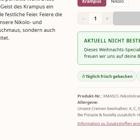
Krampus
Nikolo
 Geist des Krampus ein
festliche Feier. Feiere die
−
+
1
nsere Nikolo- und
schmaus, sondern auch
tet.
AKTUELL NICHT BEST
Dieses Weihnachts-Specia
freuen wir uns auf deine B
Täglich frisch gebacken
Produkt-Nr.:
XMASCC-NikoloKr
Allergene:
Unsere Cremen beinhalten: A, C, 
Bei Pistazie & Nutella zusätzlich: H
Information zu Zusatzstoffen anz