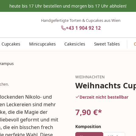
heute bis 17 Uhr bestellen und morgen bis 17 Uhr abholen!
Handgefertigte Torten & Cupcakes aus Wien
+43 1 904 92 12
Cupcakes
Minicupcakes
Cakesicles
Sweet Tables
Krampus
WEIHNACHTEN
Weihnachts Cu
chen.
erlockenden Nikolo- und
Derzeit nicht bestellbar
en Leckereien sind mehr
7,90
€*
rke, die die Magie der
liebevoll geformt und mit
Komposition
, die ein bisschen frech
e perfekte Wahl. Diese