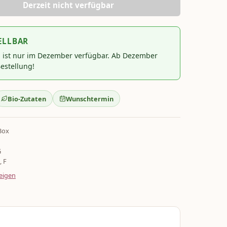
Derzeit nicht verfügbar
ELLBAR
l ist nur im Dezember verfügbar. Ab Dezember
estellung!
Bio-Zutaten
Wunschtermin
Box
G
, F
eigen