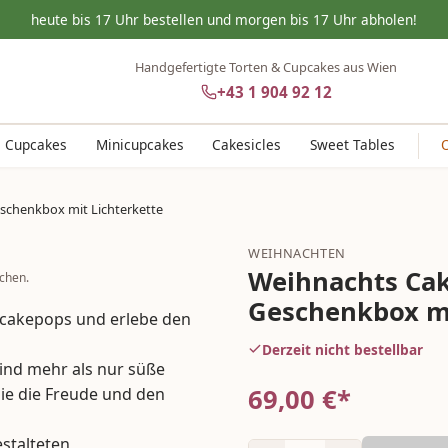
heute bis 17 Uhr bestellen und morgen bis 17 Uhr abholen!
Handgefertigte Torten & Cupcakes aus Wien
+43 1 904 92 12
Cupcakes
Minicupcakes
Cakesicles
Sweet Tables
schenkbox mit Lichterkette
WEIHNACHTEN
Weihnachts Cak
chen.
Geschenkbox mi
tscakepops und erlebe den
Derzeit nicht bestellbar
ind mehr als nur süße
69,00
€*
die die Freude und den
stalteten