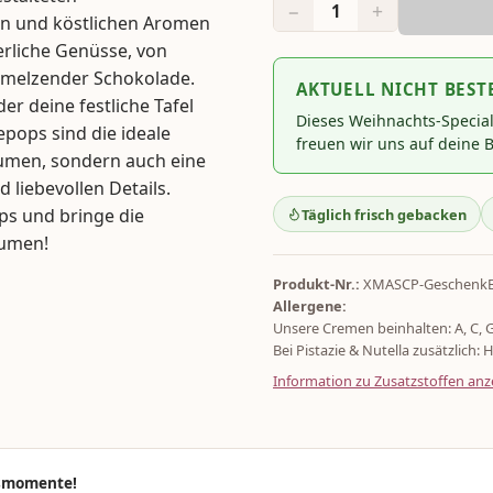
−
+
1
en und köstlichen Aromen
terliche Genüsse, von
chmelzender Schokolade.
AKTUELL NICHT BEST
r deine festliche Tafel
Dieses Weihnachts-Specia
pops sind die ideale
freuen wir uns auf deine B
aumen, sondern auch eine
 liebevollen Details.
ps und bringe die
Täglich frisch gebacken
aumen!
Produkt-Nr.:
XMASCP-Geschenk
Allergene:
Unsere Cremen beinhalten: A, C, 
Bei Pistazie & Nutella zusätzlich: H
Information zu Zusatzstoffen anz
ssmomente!