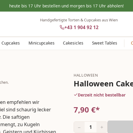
heute bis 17 Uhr bestellen und morgen bis 17 Uhr abholen!
Handgefertigte Torten & Cupcakes aus Wien
+43 1 904 92 12
Cupcakes
Minicupcakes
Cakesicles
Sweet Tables
HALLOWEEN
Halloween Cak
chen.
Derzeit nicht bestellbar
een empfehlen wir
7,90
€*
l sind schaurig lecker
 Die saftigen
rmengt, zu Kugeln
−
+
1
, Geistern und Kürbissen